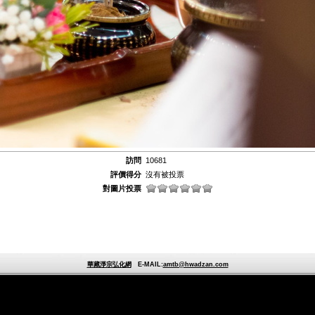
訪問
10681
評價得分
沒有被投票
對圖片投票
華藏淨宗弘化網
E-MAIL:
amtb@hwadzan.com