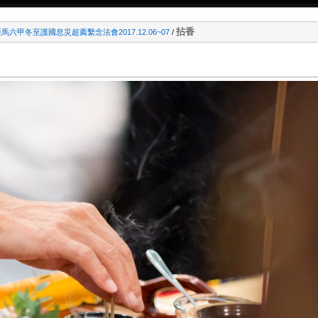
拈香
馬六甲冬至護國息災超薦繫念法會2017.12.06~07
/