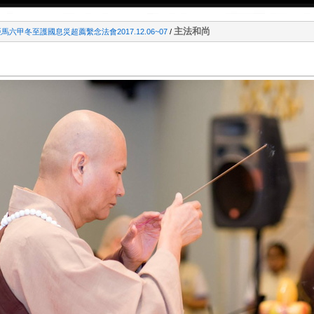
主法和尚
馬六甲冬至護國息災超薦繫念法會2017.12.06~07
/