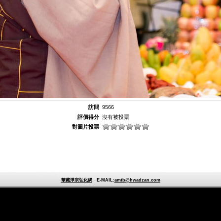
訪問
9566
評價得分
沒有被投票
對圖片投票
華藏淨宗弘化網
E-MAIL:
amtb@hwadzan.com