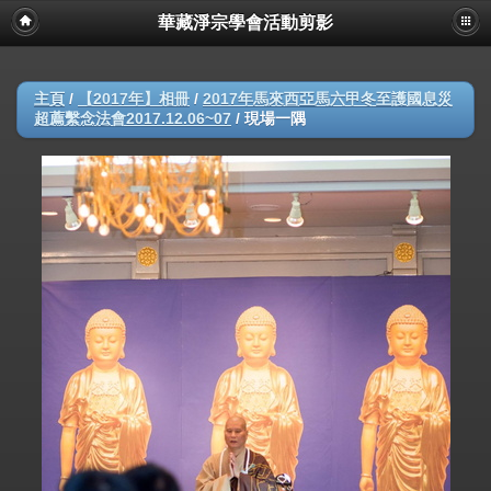
華藏淨宗學會活動剪影
主頁
/
【2017年】相冊
/
2017年馬來西亞馬六甲冬至護國息災
超薦繫念法會2017.12.06~07
/
現場一隅