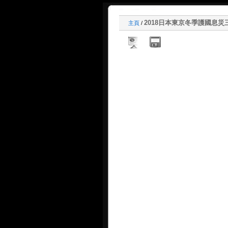
2018日本東京冬季護國息災三時
主頁
/