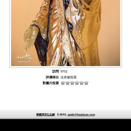
訪問
9701
評價得分
沒有被投票
對圖片投票
華藏淨宗弘化網
E-MAIL:
amtb@hwadzan.com