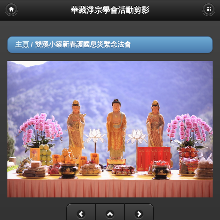
華藏淨宗學會活動剪影
主頁
/
雙溪小築新春護國息災繫念法會