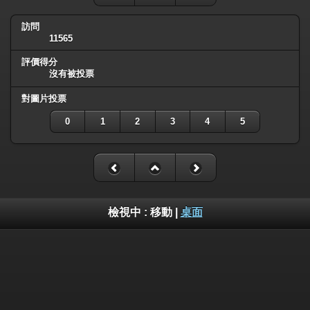
訪問
11565
評價得分
沒有被投票
對圖片投票
0
1
2
3
4
5
檢視中 :
移動
|
桌面