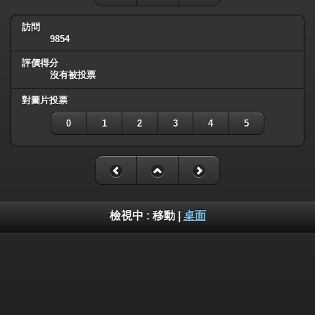
訪問
9854
評價得分
沒有被投票
對圖片投票
0
1
2
3
4
5
檢視中 :
移動
|
桌面