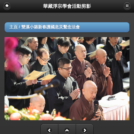
華藏淨宗學會活動剪影
主頁
/
雙溪小築新春護國息災繫念法會