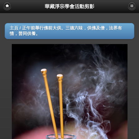
華藏淨宗學會活動剪影
主頁
/
正午前舉行佛前大供。三德六味，供佛及僧，法界有
情，普同供養。