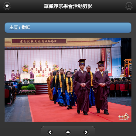
華藏淨宗學會活動剪影
主頁
/
撤班