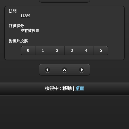
訪問
11289
評價得分
沒有被投票
對圖片投票
0
1
2
3
4
5
檢視中 :
移動
|
桌面