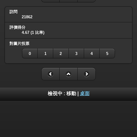
訪問
21862
評價得分
4.67
(1 比率)
對圖片投票
0
1
2
3
4
5
檢視中 :
移動
|
桌面