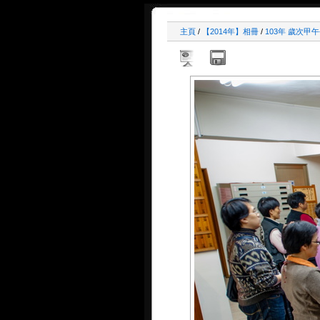
主頁
/
【2014年】相冊
/
103年 歲次甲午