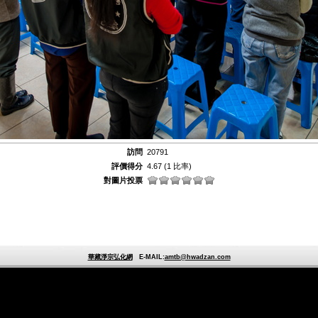
訪問
20791
評價得分
4.67
(1 比率)
對圖片投票
華藏淨宗弘化網
E-MAIL:
amtb@hwadzan.com