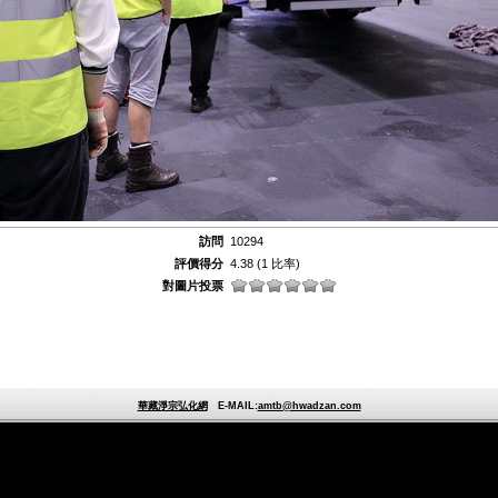
訪問
10294
評價得分
4.38
(1 比率)
對圖片投票
華藏淨宗弘化網
E-MAIL:
amtb@hwadzan.com