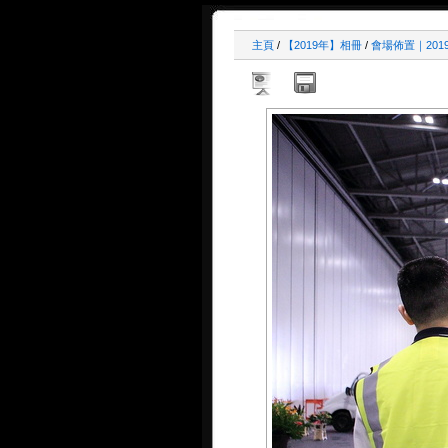
主頁
/
【2019年】相冊
/
會場佈置｜201