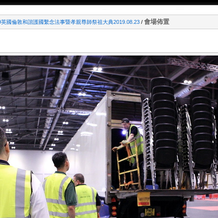
會場佈置
9英國倫敦和諧護國繫念法事暨孝親尊師祭祖大典2019.08.23
/