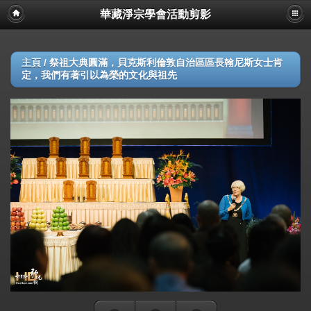
華藏淨宗學會活動剪影
主頁
/
祭祖大典圓滿，貝克斯利倫敦自治區區長翰尼斯女士肯
定，我們有著引以為榮的文化與祖先