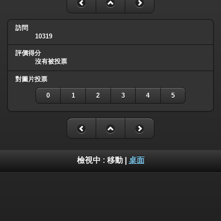
訪問
10319
評價得分
沒有被投票
對圖片投票
0
1
2
3
4
5
檢視中 :
移動
|
桌面