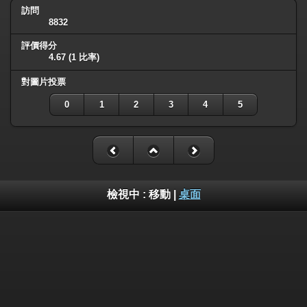
訪問
8832
評價得分
4.67
(1 比率)
對圖片投票
0
1
2
3
4
5
檢視中 :
移動
|
桌面