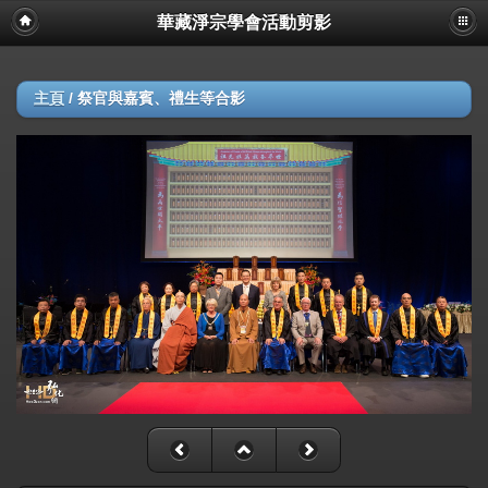
華藏淨宗學會活動剪影
主頁
/
祭官與嘉賓、禮生等合影​