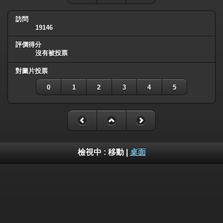
訪問
19146
評價得分
沒有被投票
對圖片投票
0
1
2
3
4
5
檢視中 :
移動
|
桌面