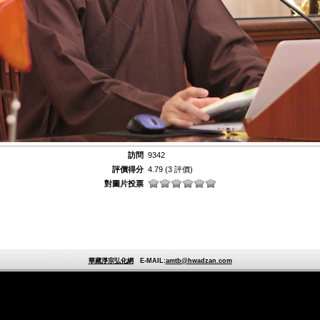
訪問
9342
評價得分
4.79
(3 評價)
對圖片投票
華藏淨宗弘化網
E-MAIL:
amtb@hwadzan.com