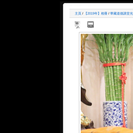
主頁
/
【2019年】相冊
/
華藏道德講堂光碟教