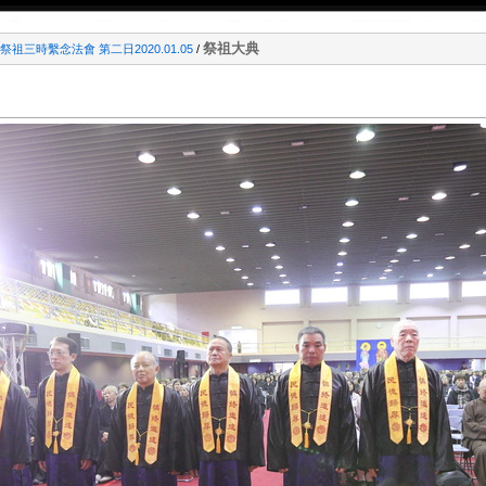
祭祖大典
祖三時繫念法會 第二日2020.01.05
/