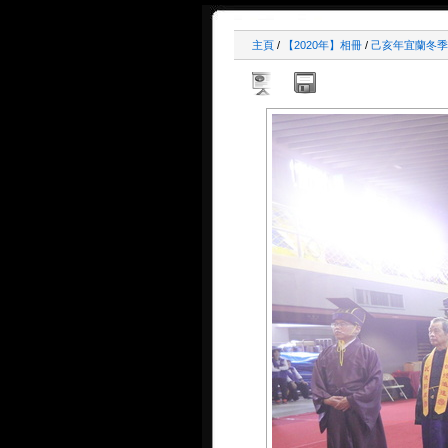
主頁
/
【2020年】相冊
/
己亥年宜蘭冬季祭