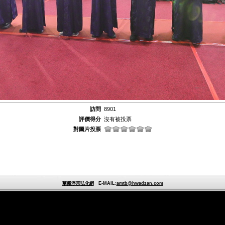
訪問
8901
評價得分
沒有被投票
對圖片投票
華藏淨宗弘化網
E-MAIL:
amtb@hwadzan.com