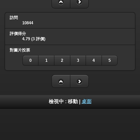
訪問
10844
評價得分
4.79
(3 評價)
對圖片投票
0
1
2
3
4
5
檢視中 :
移動
|
桌面