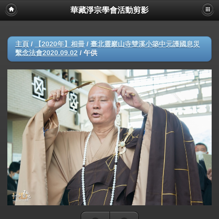
華藏淨宗學會活動剪影
主頁
/
【2020年】相冊
/
臺北靈巖山寺雙溪小築中元護國息災
繫念法會2020.09.02
/
午供