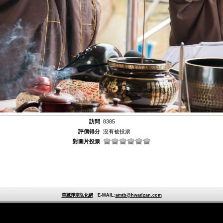
訪問
8385
評價得分
沒有被投票
對圖片投票
華藏淨宗弘化網
E-MAIL:
amtb@hwadzan.com