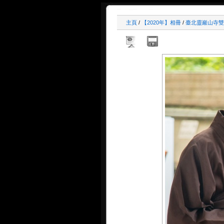
主頁
/
【2020年】相冊
/
臺北靈巖山寺雙溪