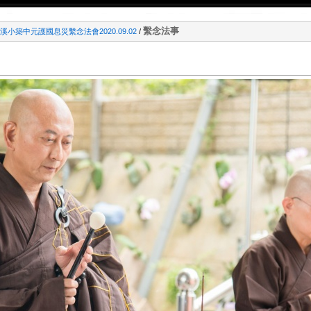
繫念法事
小築中元護國息災繫念法會2020.09.02
/