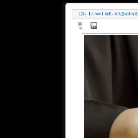
主頁
/
【2020年】相冊
/
臺北靈巖山寺雙溪