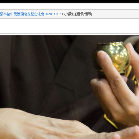
小蒙山施食儀軌
小築中元護國息災繫念法會2020.09.02
/