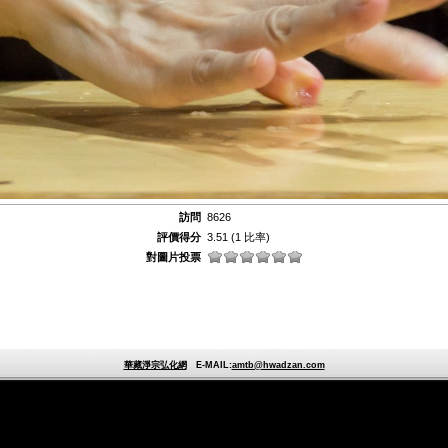
訪問
8626
評價得分
3.51
(1 比率)
對圖片投票
華藏淨宗弘化網
E-MAIL:
amtb@hwadzan.com