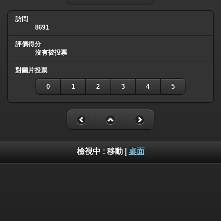
訪問
8691
評價得分
沒有被投票
對圖片投票
0
1
2
3
4
5
檢視中 :
移動
|
桌面