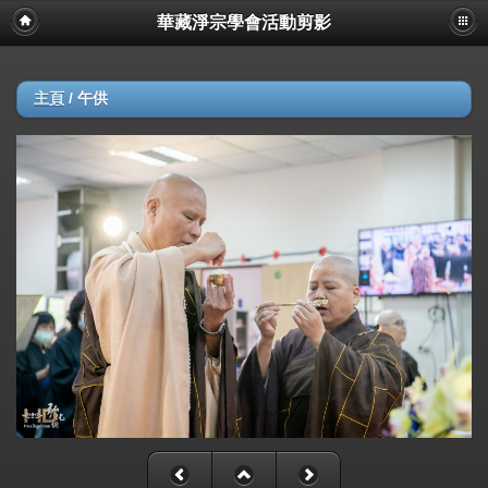
華藏淨宗學會活動剪影
主頁
/
午供