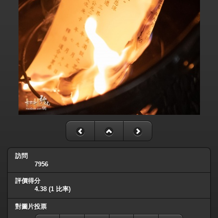
訪問
7956
評價得分
4.38
(1 比率)
對圖片投票