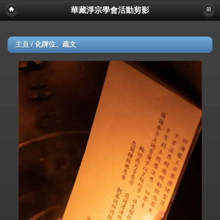
華藏淨宗學會活動剪影
主頁
/
化牌位、疏文