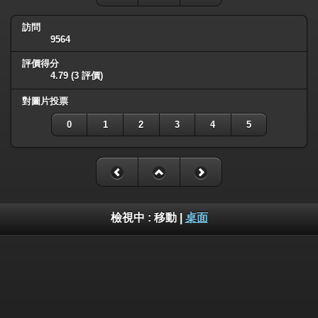
訪問
9564
評價得分
4.79
(3 評價)
對圖片投票
0
1
2
3
4
5
檢視中 :
移動
|
桌面