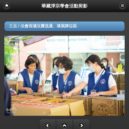
華藏淨宗學會活動剪影
主頁
/
法會現場法寶流通、填寫牌位區