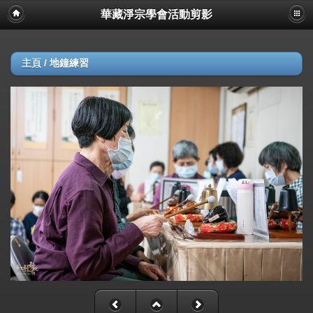
華藏淨宗學會活動剪影
主頁
/
地鐘練習