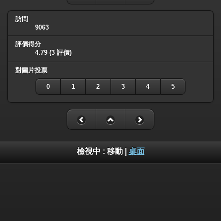
訪問
9063
評價得分
4.79
(3 評價)
對圖片投票
0
1
2
3
4
5
檢視中 :
移動
|
桌面