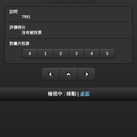
訪問
7991
評價得分
沒有被投票
對圖片投票
0
1
2
3
4
5
檢視中 :
移動
|
桌面