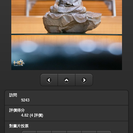
訪問
9243
評價得分
4.82
(4 評價)
對圖片投票