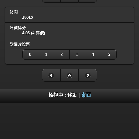
訪問
10815
評價得分
4.05
(4 評價)
對圖片投票
0
1
2
3
4
5
檢視中 :
移動
|
桌面