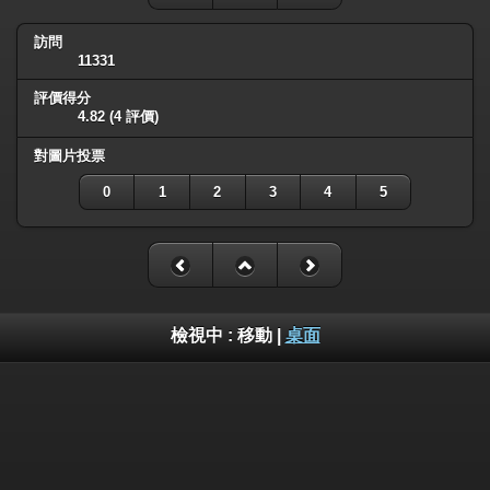
訪問
11331
評價得分
4.82
(4 評價)
對圖片投票
0
1
2
3
4
5
檢視中 :
移動
|
桌面