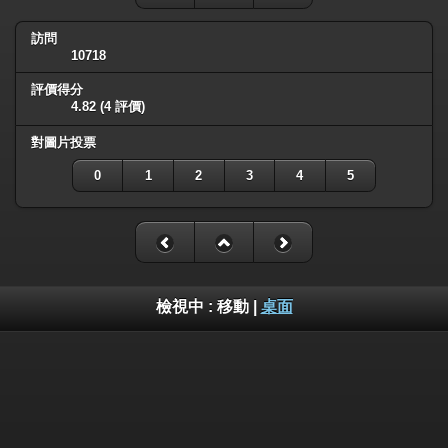
訪問
10718
評價得分
4.82
(4 評價)
對圖片投票
0
1
2
3
4
5
檢視中 :
移動
|
桌面