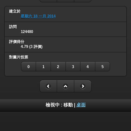
建立於
星期六 18 一月 2014
訪問
124480
評價得分
4.79
(3 評價)
對圖片投票
0
1
2
3
4
5
檢視中 :
移動
|
桌面