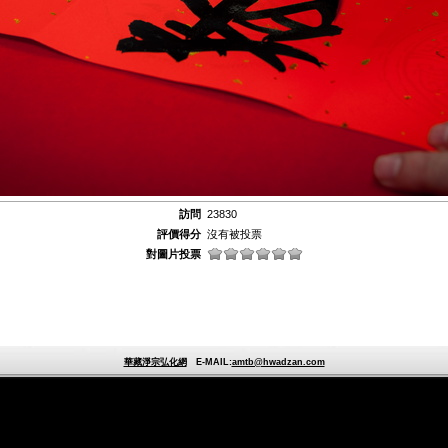
訪問
23830
評價得分
沒有被投票
對圖片投票
華藏淨宗弘化網
E-MAIL:
amtb@hwadzan.com