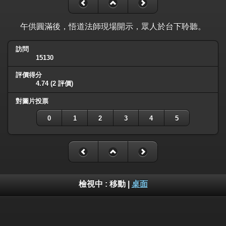
午供圓滿後，悟道法師現場開示，眾人於台下聆聽。
訪問
15130
評價得分
4.74
(2 評價)
對圖片投票
0
1
2
3
4
5
檢視中 :
移動
|
桌面