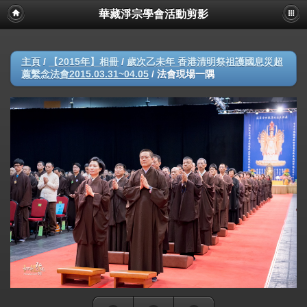
華藏淨宗學會活動剪影
主頁
/
【2015年】相冊
/
歲次乙未年 香港清明祭祖護國息災超
薦繫念法會2015.03.31~04.05
/
法會現場一隅