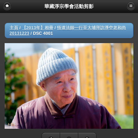
華藏淨宗學會活動剪影
主頁
/
【2013年】相冊
/
悟道法師一行至大埔拜訪淨空老和尚
20131223
/
DSC 4001