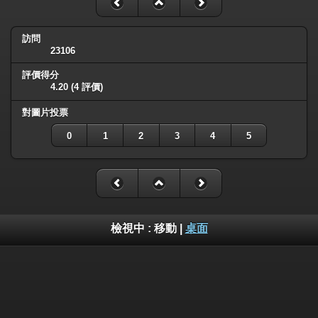
訪問
23106
評價得分
4.20
(4 評價)
對圖片投票
0
1
2
3
4
5
檢視中 :
移動
|
桌面