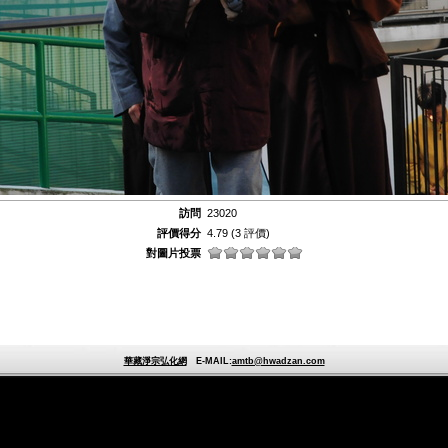
訪問
23020
評價得分
4.79
(3 評價)
對圖片投票
華藏淨宗弘化網
E-MAIL:
amtb@hwadzan.com