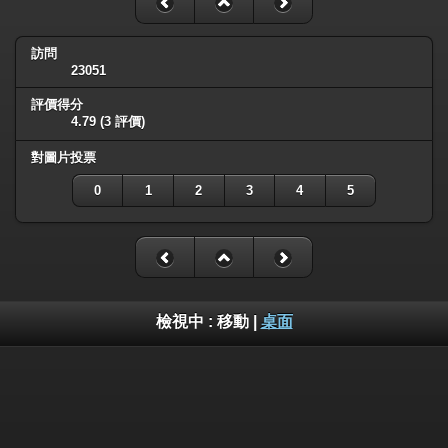
訪問
23051
評價得分
4.79
(3 評價)
對圖片投票
0
1
2
3
4
5
檢視中 :
移動
|
桌面