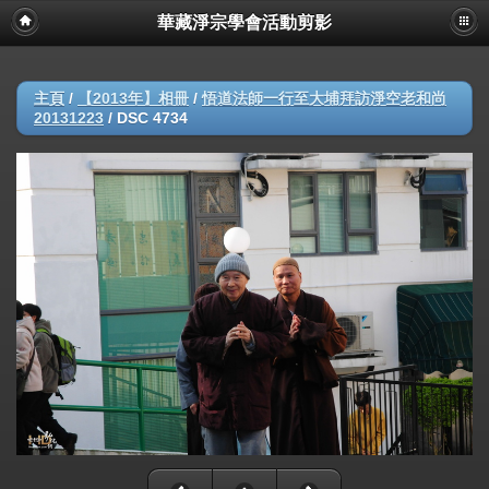
華藏淨宗學會活動剪影
主頁
/
【2013年】相冊
/
悟道法師一行至大埔拜訪淨空老和尚
20131223
/
DSC 4734