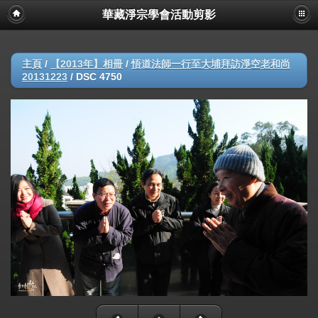
華藏淨宗學會活動剪影
主頁
/
【2013年】相冊
/
悟道法師一行至大埔拜訪淨空老和尚
20131223
/
DSC 4750