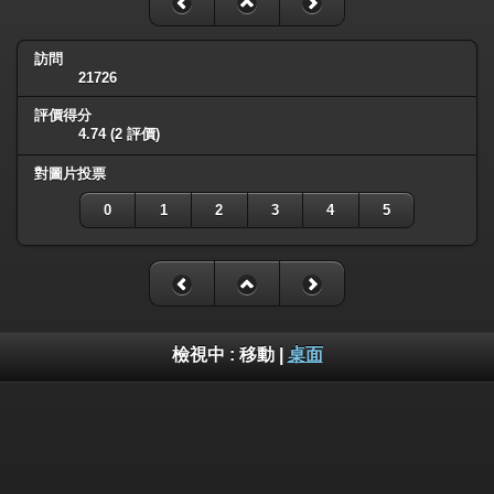
訪問
21726
評價得分
4.74
(2 評價)
對圖片投票
0
1
2
3
4
5
檢視中 :
移動
|
桌面