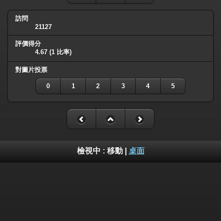
訪問
21127
評價得分
4.67
(1 比率)
對圖片投票
0
1
2
3
4
5
檢視中 :
移動
|
桌面