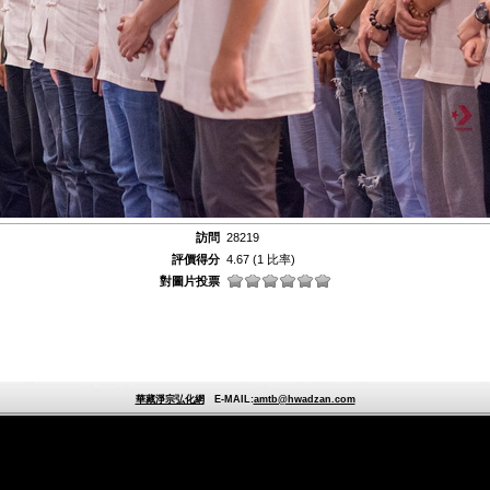
訪問
28219
評價得分
4.67
(1 比率)
對圖片投票
華藏淨宗弘化網
E-MAIL:
amtb@hwadzan.com