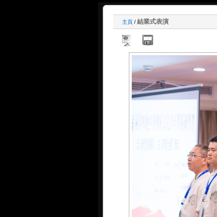
結業式表演
主頁
/