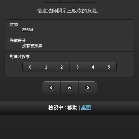
悟道法師開示三皈依的意義。
訪問
25564
評價得分
沒有被投票
對圖片投票
0
1
2
3
4
5
檢視中 :
移動
|
桌面