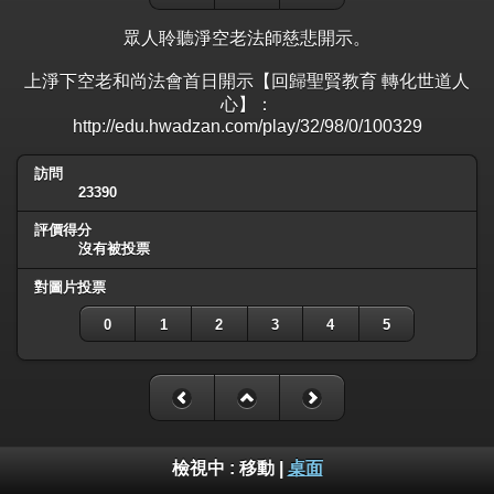
眾人聆聽淨空老法師慈悲開示。
上淨下空老和尚法會首日開示【回歸聖賢教育 轉化世道人
心】：
http://edu.hwadzan.com/play/32/98/0/100329
訪問
23390
評價得分
沒有被投票
對圖片投票
0
1
2
3
4
5
檢視中 :
移動
|
桌面