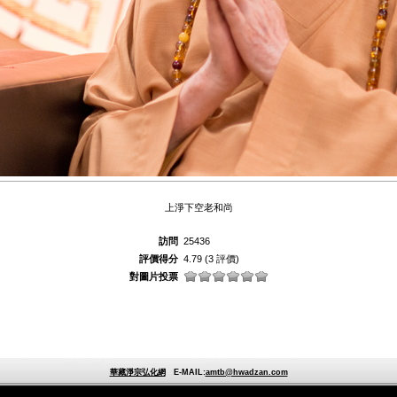
上淨下空老和尚
訪問
25436
評價得分
4.79
(3 評價)
對圖片投票
華藏淨宗弘化網
E-MAIL:
amtb@hwadzan.com