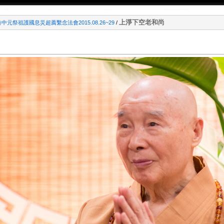
上淨下空老和尚
中元祭祖護國息災超薦繫念法會2015.08.26~29
/