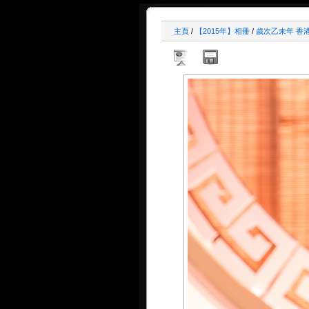
主頁
/
【2015年】相冊
/
歲次乙未年 香港