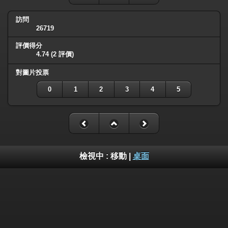
訪問
26719
評價得分
4.74
(2 評價)
對圖片投票
0
1
2
3
4
5
檢視中 :
移動
|
桌面