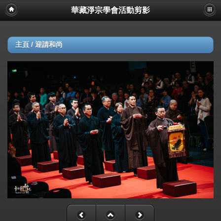
華藏淨宗學會活動剪影
主頁
/
迎請和尚