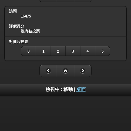
訪問
16475
評價得分
沒有被投票
對圖片投票
0
1
2
3
4
5
檢視中 :
移動
|
桌面