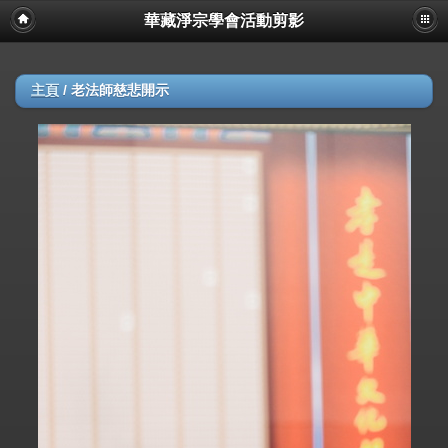
華藏淨宗學會活動剪影
主頁
/
老法師慈悲開示