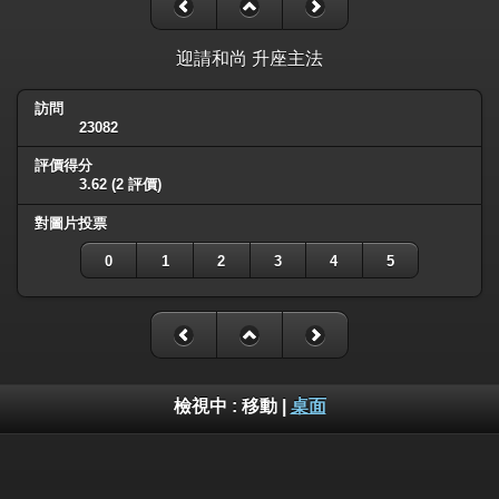
迎請和尚 升座主法
訪問
23082
評價得分
3.62
(2 評價)
對圖片投票
0
1
2
3
4
5
檢視中 :
移動
|
桌面