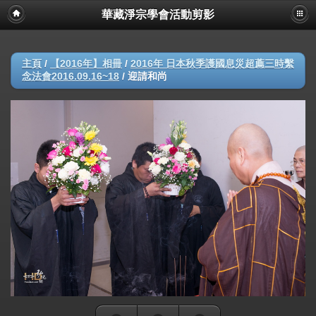
華藏淨宗學會活動剪影
主頁
/
【2016年】相冊
/
2016年 日本秋季護國息災超薦三時繫
念法會2016.09.16~18
/
迎請和尚