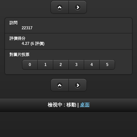
訪問
22317
評價得分
4.27
(6 評價)
對圖片投票
0
1
2
3
4
5
檢視中 :
移動
|
桌面