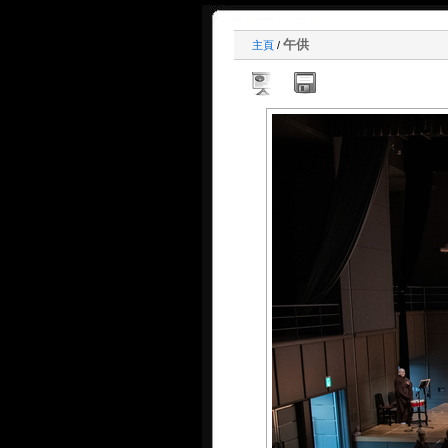
午供
主頁
/