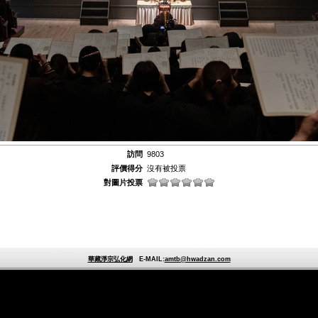
訪問
9803
評價得分
沒有被投票
對圖片投票
華藏淨宗弘化網
E-MAIL:
amtb@hwadzan.com