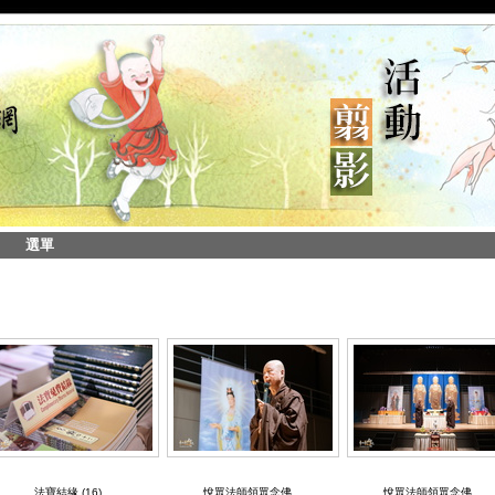
選單
法寶結緣 (16)
悅眾法師領眾念佛
悅眾法師領眾念佛