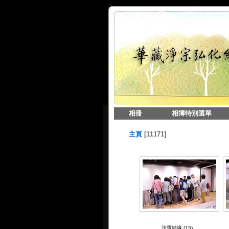
相冊
相簿特別選單
主頁
11171
法寶結緣 (15)