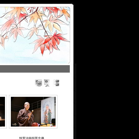
悅眾法師領眾念佛