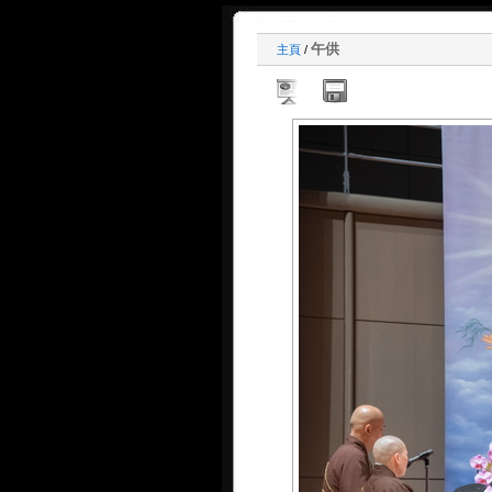
午供
主頁
/