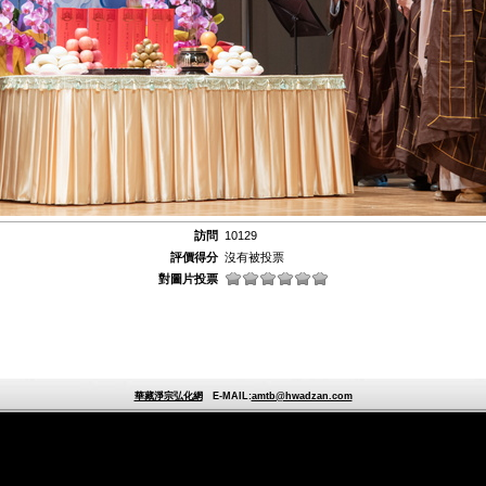
訪問
10129
評價得分
沒有被投票
對圖片投票
華藏淨宗弘化網
E-MAIL:
amtb@hwadzan.com