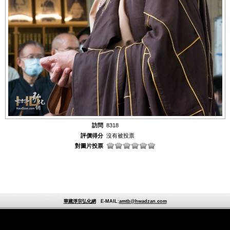
訪問
8318
評價得分
沒有被投票
對圖片投票
華藏淨宗弘化網
E-MAIL:
amtb@hwadzan.com