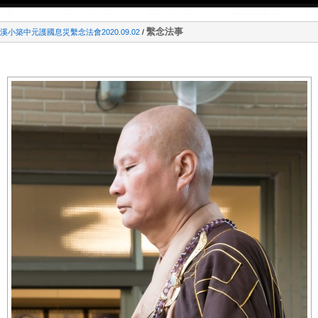
繫念法事
小築中元護國息災繫念法會2020.09.02
/