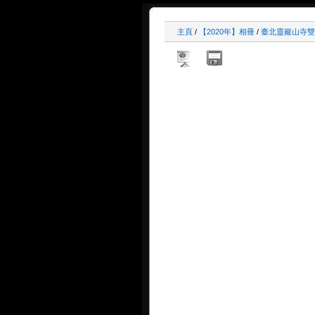
主頁
/
【2020年】相冊
/
臺北靈巖山寺雙溪