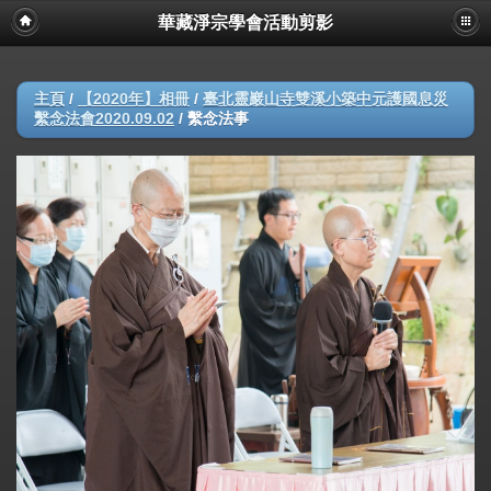
華藏淨宗學會活動剪影
主頁
/
【2020年】相冊
/
臺北靈巖山寺雙溪小築中元護國息災
繫念法會2020.09.02
/
繫念法事