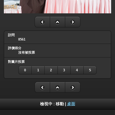
訪問
8561
評價得分
沒有被投票
對圖片投票
0
1
2
3
4
5
檢視中 :
移動
|
桌面